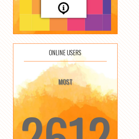
ONLINE USERS
MOST
2612
☆
☆