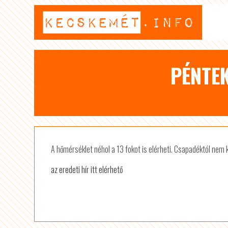
PÉNTEK
A hőmérséklet néhol a 13 fokot is elérheti. Csapadéktól nem ke
az eredeti hír itt elérhető