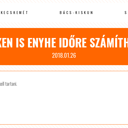
KECSKEMÉT
BÁCS-KISKUN
S
EN IS ENYHE IDŐRE SZÁMÍ
2018.01.26
ll tartani.