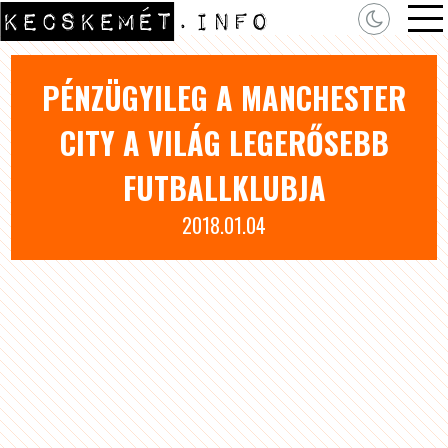
PÉNZÜGYILEG A MANCHESTER
CITY A VILÁG LEGERŐSEBB
FUTBALLKLUBJA
2018.01.04