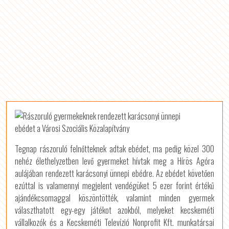
Tegnap rászoruló felnőtteknek adtak ebédet, ma pedig közel 300
nehéz élethelyzetben levő gyermeket hívtak meg a Hírös Agóra
aulájában rendezett karácsonyi ünnepi ebédre. Az ebédet követően
ezúttal is valamennyi megjelent vendégüket 5 ezer forint értékű
ajándékcsomaggal köszöntötték, valamint minden gyermek
választhatott egy-egy játékot azokból, melyeket kecskeméti
vállalkozók és a Kecskeméti Televízió Nonprofit Kft. munkatársai