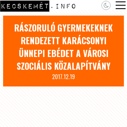
RÁSZORULÓ GYERMEKEKNEK
RENDEZETT KARÁCSONYI
ÜNNEPI EBÉDET A VÁROSI
SZOCIÁLIS KÖZALAPÍTVÁNY
2017.12.19