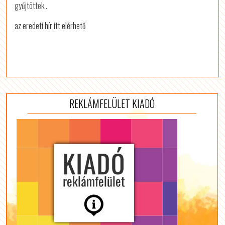
gyűjtöttek..
az eredeti hír itt elérhető
REKLÁMFELÜLET KIADÓ