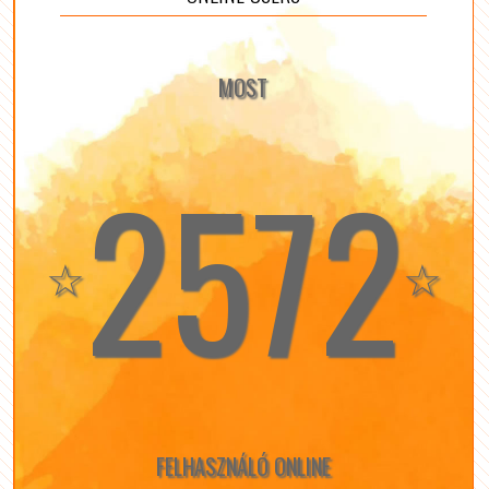
MOST
2572
☆
☆
FELHASZNÁLÓ ONLINE