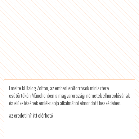
Emelte ki Balog Zoltán, az emberi erőforrások minisztere
csütörtökön Münchenben a magyarországi németek elhurcolásának
és elűzetésének emléknapja alkalmából elmondott beszédében.
az eredeti hír itt elérhető