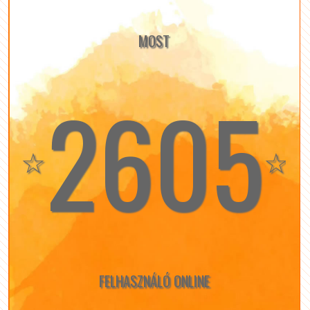
MOST
2605
☆
☆
FELHASZNÁLÓ ONLINE