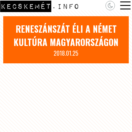
RENESZÁNSZÁT ÉLI A NÉMET
KULTÚRA MAGYARORSZÁGON
2018.01.25