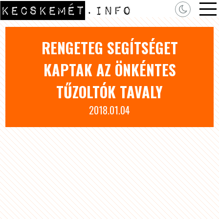
RENGETEG SEGÍTSÉGET
KAPTAK AZ ÖNKÉNTES
TŰZOLTÓK TAVALY
2018.01.04