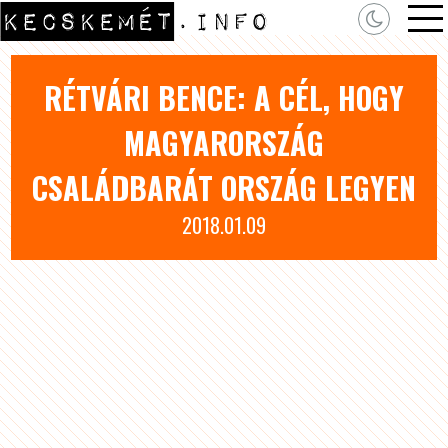
RÉTVÁRI BENCE: A CÉL, HOGY
MAGYARORSZÁG
CSALÁDBARÁT ORSZÁG LEGYEN
2018.01.09