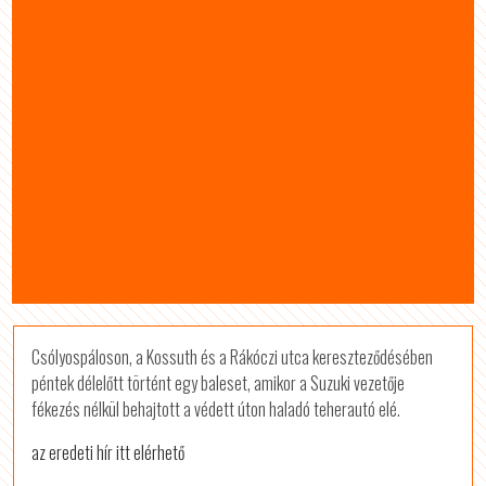
Csólyospáloson, a Kossuth és a Rákóczi utca kereszteződésében
péntek délelőtt történt egy baleset, amikor a Suzuki vezetője
fékezés nélkül behajtott a védett úton haladó teherautó elé.
az eredeti hír itt elérhető