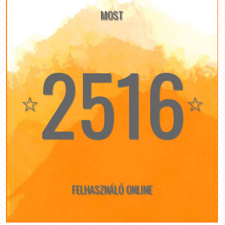
MOST
2516
☆
☆
FELHASZNÁLÓ ONLINE