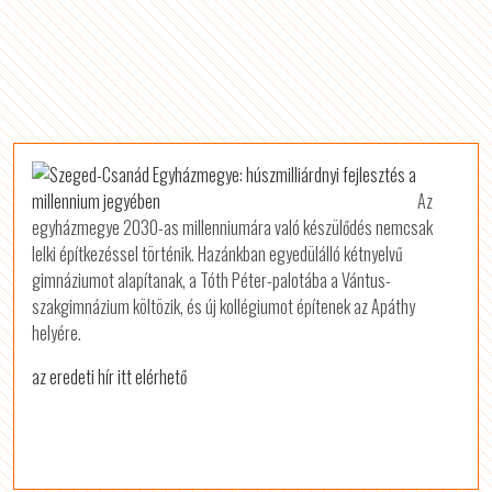
Az
egyházmegye 2030-as millenniumára való készülődés nemcsak
lelki építkezéssel történik. Hazánkban egyedülálló kétnyelvű
gimnáziumot alapítanak, a Tóth Péter-palotába a Vántus-
szakgimnázium költözik, és új kollégiumot építenek az Apáthy
helyére.
az eredeti hír itt elérhető