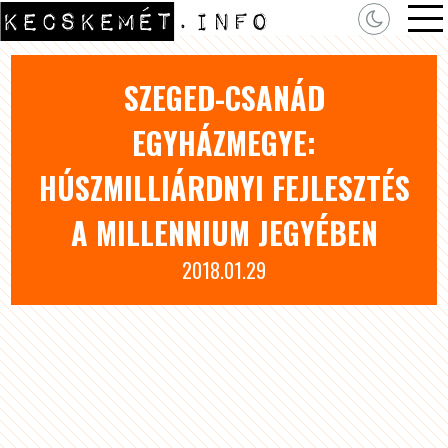
SZEGED-CSANÁD
EGYHÁZMEGYE:
HÚSZMILLIÁRDNYI FEJLESZTÉS
A MILLENNIUM JEGYÉBEN
2018.01.29