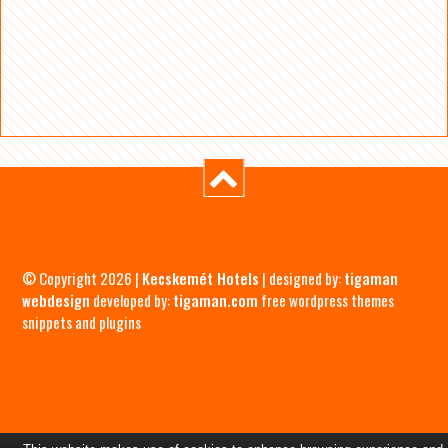
© Copyright 2026 |
Kecskemét Hotels
| designed by:
tigaman
webdesign
developed by:
tigaman.com
free wordpress themes
snippets and plugins