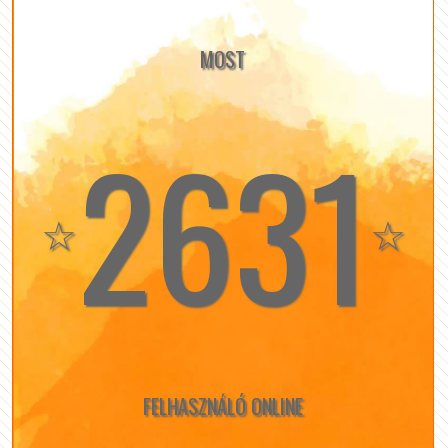
MOST
2631
☆
☆
FELHASZNÁLÓ ONLINE