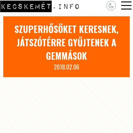
SZUPERHŐSÖKET KERESNEK,
JÁTSZÓTÉRRE GYŰJTENEK A
GEMMÁSOK
2018.02.06