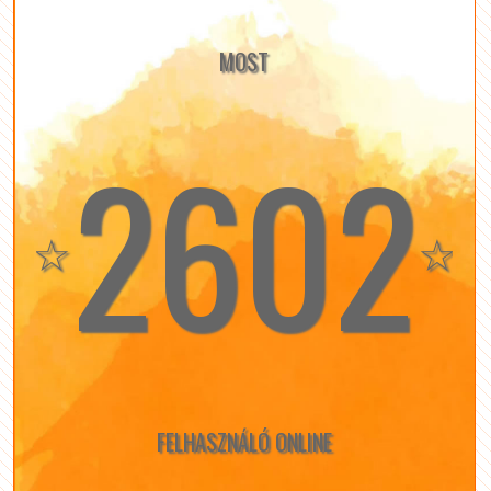
MOST
2602
☆
☆
FELHASZNÁLÓ ONLINE