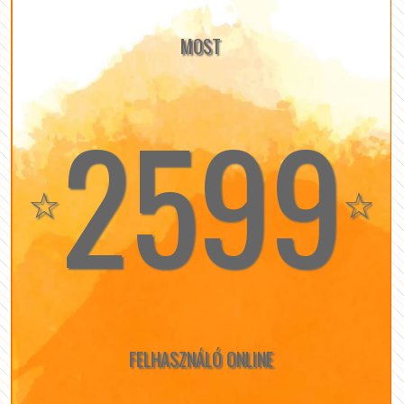
MOST
2599
☆
☆
FELHASZNÁLÓ ONLINE