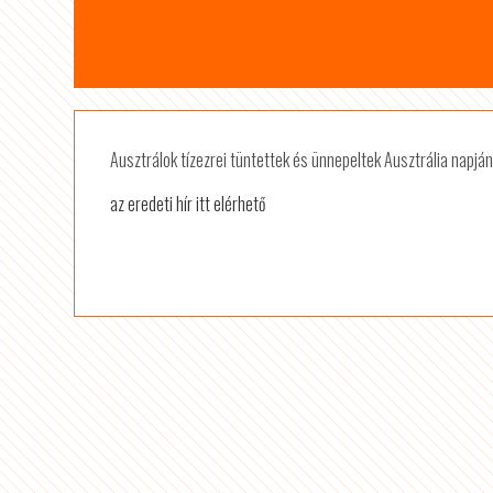
Ausztrálok tízezrei tüntettek és ünnepeltek Ausztrália napj
az eredeti hír itt elérhető