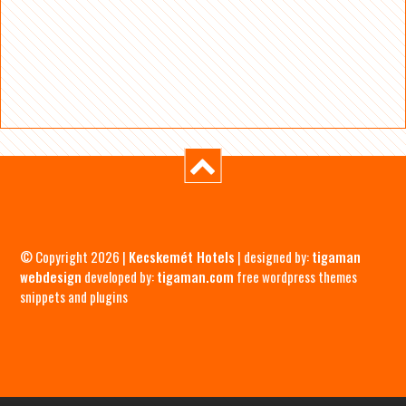
© Copyright 2026 |
Kecskemét Hotels
| designed by:
tigaman
webdesign
developed by:
tigaman.com
free wordpress themes
snippets and plugins