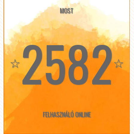
MOST
2582
☆
☆
FELHASZNÁLÓ ONLINE