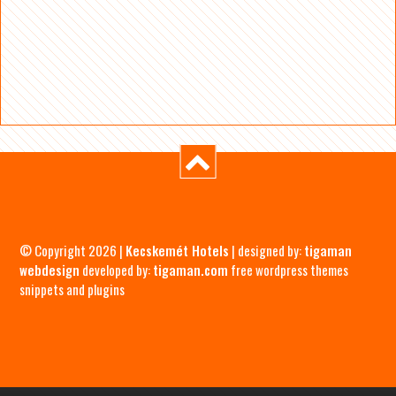
© Copyright 2026 |
Kecskemét Hotels
| designed by:
tigaman
webdesign
developed by:
tigaman.com
free wordpress themes
snippets and plugins