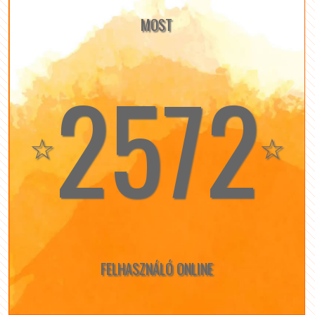
MOST
2572
☆
☆
FELHASZNÁLÓ ONLINE