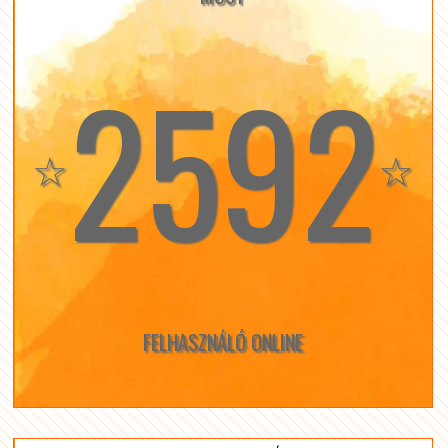
2592
☆
☆
FELHASZNÁLÓ ONLINE