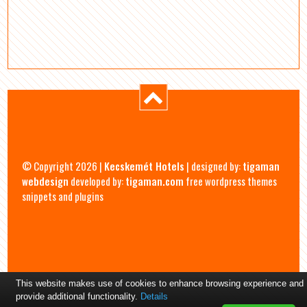
© Copyright 2026 |
Kecskemét Hotels
| designed by:
tigaman
webdesign
developed by:
tigaman.com
free wordpress themes
snippets and plugins
This website makes use of cookies to enhance browsing experience and
provide additional functionality.
Details