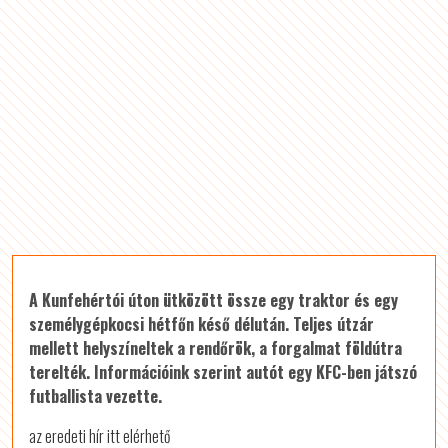
A Kunfehértói úton ütközött össze egy traktor és egy
személygépkocsi hétfőn késő délután. Teljes útzár
mellett helyszíneltek a rendőrök, a forgalmat földútra
terelték. Információink szerint autót egy KFC-ben játszó
futballista vezette.
az eredeti hír itt elérhető