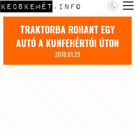
TRAKTORBA ROHANT EGY
AUTÓ A KUNFEHÉRTÓI ÚTON
2018.01.29