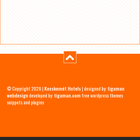
© Copyright 2026 |
Kecskemét Hotels
| designed by:
tigaman
webdesign
developed by:
tigaman.com
free wordpress themes
snippets and plugins