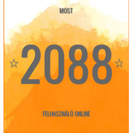
MOST
2088
☆
☆
FELHASZNÁLÓ ONLINE