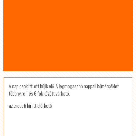
A nap csak itt-ott bújik elő. A legmagasabb nappali hőmérséklet
többnyire 1 és 6 fok között várható.
az eredeti hír itt elérhető