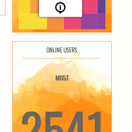
ONLINE USERS
MOST
2541
☆
☆