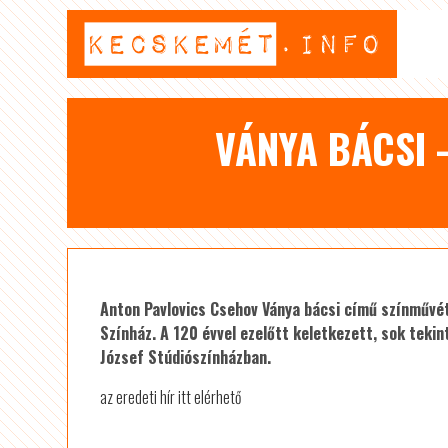
VÁNYA BÁCSI
Anton Pavlovics Csehov Ványa bácsi című színművé
Színház. A 120 évvel ezelőtt keletkezett, sok tek
József Stúdiószínházban.
az eredeti hír itt elérhető