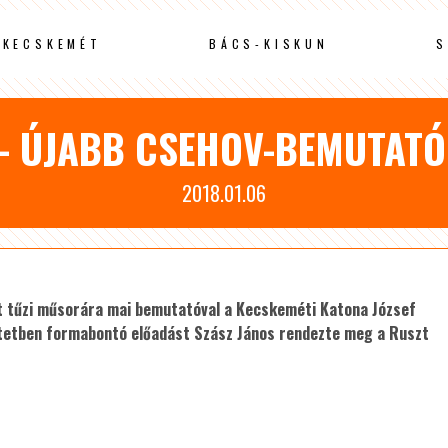
KECSKEMÉT
BÁCS-KISKUN
S
 – ÚJABB CSEHOV-BEMUTATÓ
2018.01.06
t tűzi műsorára mai bemutatóval a Kecskeméti Katona József
intetben formabontó előadást Szász János rendezte meg a Ruszt