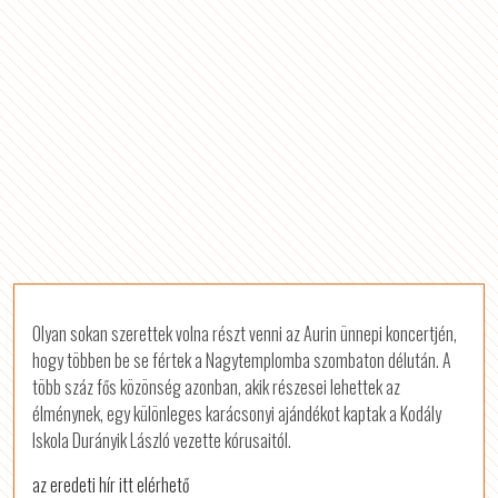
Olyan sokan szerettek volna részt venni az Aurin ünnepi koncertjén,
hogy többen be se fértek a Nagytemplomba szombaton délután. A
több száz fős közönség azonban, akik részesei lehettek az
élménynek, egy különleges karácsonyi ajándékot kaptak a Kodály
Iskola Durányik László vezette kórusaitól.
az eredeti hír itt elérhető