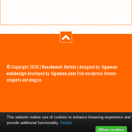
© Copyright 2026 |
Kecskemét Hotels
| designed by:
tigaman
webdesign
developed by:
tigaman.com
free wordpress themes
snippets and plugins
This website makes use of cookies to enhance browsing experience and
provide additional functionality.
Details
Allow cookies