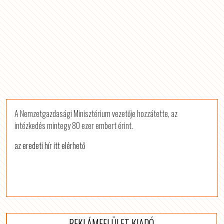
A Nemzetgazdasági Minisztérium vezetője hozzátette, az
intézkedés mintegy 80 ezer embert érint.
az eredeti hír itt elérhető
REKLÁMFELÜLET KIADÓ