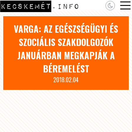
VARGA: AZ EGÉSZSÉGÜGYI ÉS
SZOCIÁLIS SZAKDOLGOZÓK
JANUÁRBAN MEGKAPJÁK A
BÉREMELÉST
2018.02.04