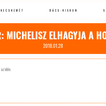
KECSKEMÉT
BÁCS-KISKUN
S
: MICHELISZ ELHAGYJA A H
2018.01.28
 az idén.