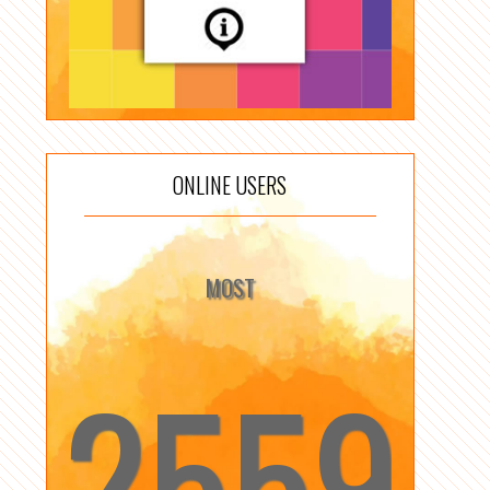
ONLINE USERS
MOST
2559
☆
☆