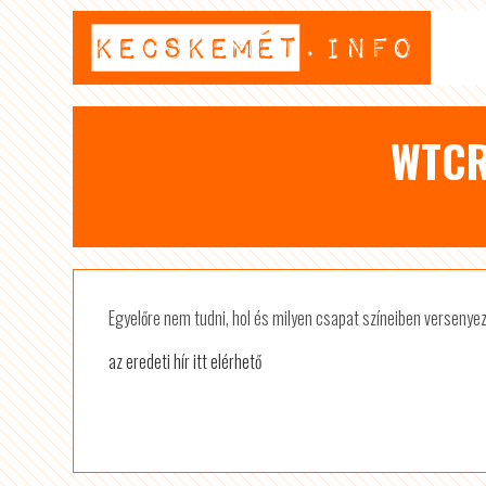
WTCR
Egyelőre nem tudni, hol és milyen csapat színeiben versenyez
az eredeti hír itt elérhető