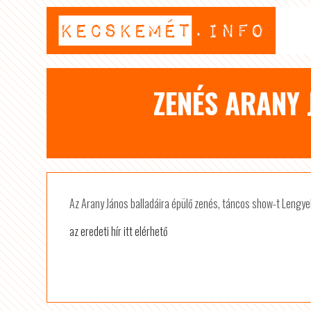
ZENÉS ARANY 
Az Arany János balladáira épülő zenés, táncos show-t Lengy
az eredeti hír itt elérhető