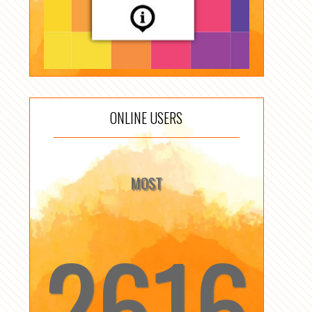
ONLINE USERS
MOST
2616
☆
☆