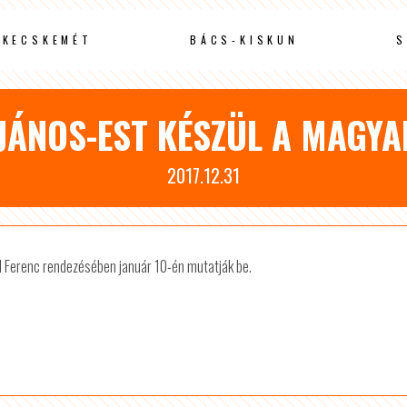
KECSKEMÉT
BÁCS-KISKUN
S
JÁNOS-EST KÉSZÜL A MAGY
2017.12.31
el Ferenc rendezésében január 10-én mutatják be.